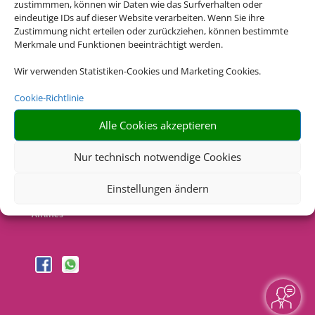
zustimmmen, können wir Daten wie das Surfverhalten oder
Die Abwicklung der Buchung übernimmt Schmetterling
eindeutige IDs auf dieser Website verarbeiten. Wenn Sie ihre
International GmbH & Co.KG im Auftrag des Webseiteninhabers.
Zustimmung nicht erteilen oder zurückziehen, können bestimmte
Merkmale und Funktionen beeinträchtigt werden.
Wir verwenden Statistiken-Cookies und Marketing Cookies.
Cookie-Richtlinie
Alle Cookies akzeptieren
Rechtliche Informationen
Nur technisch notwendige Cookies
Impressum
|
Datenschutzerklärung
|
Online Check-In
|
Einstellungen ändern
Service
|
AGB
|
Barrierefreiheitserklärung
|
Blacklisted
Airlines